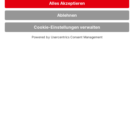
Auslandsaufenthalt
zu absolvieren. Und
weil wir unseren qualifizierten Nachwuchs
gerne langfristig behalten möchten, bietet
HOYER dir im Anschluss an deine
erfolgreich absolvierte Ausbildung vielfältige
Übernahmemöglichkeiten
, um deine Karriere
in der Logistik weiter voranzutreiben.
Wir
freuen uns auf junge, engagierte Menschen,
die in einem modernen und innovativen
Umfeld die Logistik von heute und morgen
bewegen möchten. Mit neuester Technik und
digitalen Services.
BEWEGE MIT UNS DIE