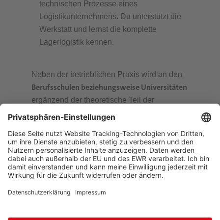
technischen Prozesse eines
Logistikunternehmens. Du unterstützt die
Werkstatt und lernst die komplette
Lagerlogistik kennen.
Neben der betrieblichen Praxis wird an den
Berufsschulen beziehungsweise Universitäten
ergänzend der theoretische Teil der
Ausbildungsinhalte vermittelt. Je nach
Ausbildungsberuf findet der
Berufsschulunterricht als Block- oder als
Teilzeitunterricht statt. Eine besondere
Chance bei HOYER: Um die Ausbildung
abzurunden und weitere Erfahrungen zu
sammeln, bieten wir dir die Möglichkeit, in
einer unserer internationalen
Niederlassungen einen